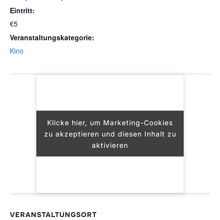
Eintritt:
€5
Veranstaltungskategorie:
Kino
Klicke hier, um Marketing-Cookies
Klicke hier, um Marketing-Cookies
zu akzeptieren und diesen Inhalt zu
zu akzeptieren und diesen Inhalt zu
aktivieren
aktivieren
VERANSTALTUNGSORT