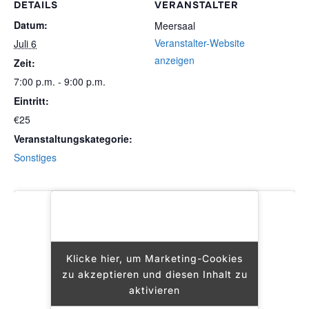
DETAILS
VERANSTALTER
Datum:
Meersaal
Veranstalter-Website
Juli 6
anzeigen
Zeit:
7:00 p.m. - 9:00 p.m.
Eintritt:
€25
Veranstaltungskategorie:
Sonstiges
Klicke hier, um Marketing-Cookies
Klicke hier, um Marketing-Cookies
zu akzeptieren und diesen Inhalt zu
zu akzeptieren und diesen Inhalt zu
aktivieren
aktivieren