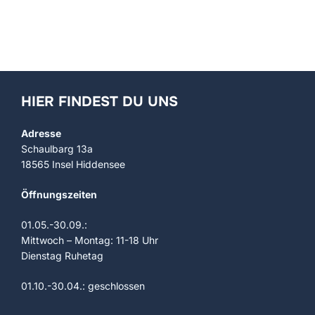
t
S
e
u
n
c
-
h
N
HIER FINDEST DU UNS
a
e
Adresse
v
u
Schaulbarg 13a
i
18565 Insel Hiddensee
n
g
Öffnungszeiten
a
d
01.05.-30.09.:
t
A
Mittwoch – Montag: 11-18 Uhr
i
Dienstag Ruhetag
n
o
01.10.-30.04.: geschlossen
s
n