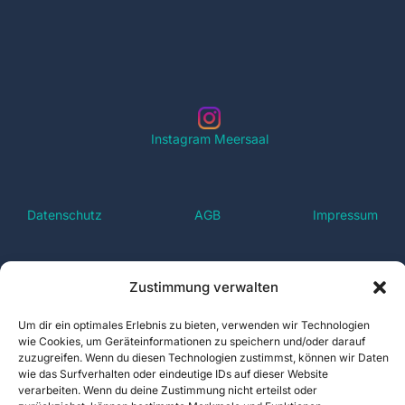
i
c
h
t
Instagram Meersaal
e
n
Datenschutz
AGB
Impressum
,
N
Zustimmung verwalten
a
Um dir ein optimales Erlebnis zu bieten, verwenden wir Technologien
wie Cookies, um Geräteinformationen zu speichern und/oder darauf
v
zuzugreifen. Wenn du diesen Technologien zustimmst, können wir Daten
wie das Surfverhalten oder eindeutige IDs auf dieser Website
verarbeiten. Wenn du deine Zustimmung nicht erteilst oder
i