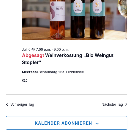
t
ä
s
h
a
t
l
l
e
a
t
n
u
l
.
Juli 6 @ 7:00 p.m.
-
9:00 p.m.
n
Abgesagt
Weinverkostung „Bio Weingut
t
Stopfer“
g
u
Meersaal
Schaulbarg 13a, Hiddensee
A
€25
n
n
s
g
i
Vorheriger Tag
Nächster Tag
e
c
n
h
KALENDER ABONNIEREN