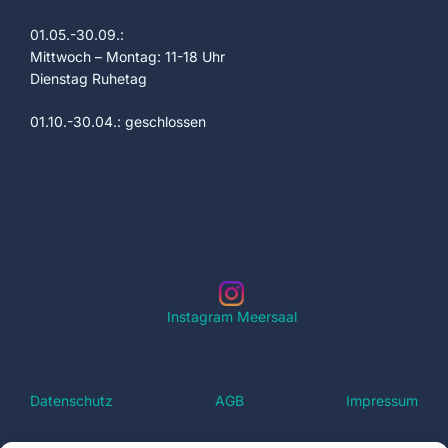
e
c
01.05.-30.09.:
n
h
Mittwoch – Montag: 11-18 Uhr
Dienstag Ruhetag
t
S
e
01.10.-30.04.: geschlossen
u
n
c
-
h
N
a
e
v
u
i
Instagram Meersaal
n
g
a
d
Datenschutz
AGB
Impressum
t
A