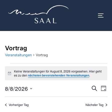
Zum
Inhalt
SEIT
springen
Vortrag
Veranstaltungen
Vortrag
Veranstaltungen
Keine Veranstaltungen für August 8, 2026 vorgesehen. Hier geht
H
es zu den
nächsten bevorstehenden Veranstaltungen
.
für
i
n
8/8/2026
w
V
August
V
SUCHE
TAG
e
i
e
D
8,
e
s
a
r
Vorheriger Tag
Nächster Tag
2026
r
t