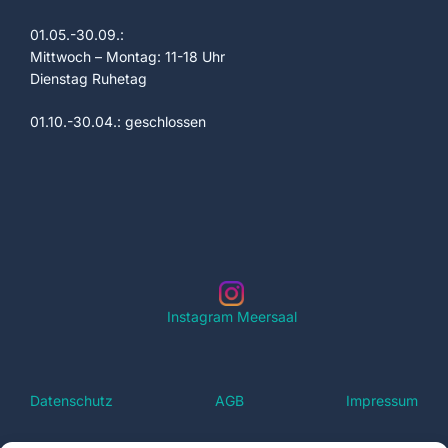
e
c
01.05.-30.09.:
n
h
Mittwoch – Montag: 11-18 Uhr
Dienstag Ruhetag
t
S
e
01.10.-30.04.: geschlossen
u
n
c
-
h
N
a
e
v
u
i
Instagram Meersaal
n
g
a
d
Datenschutz
AGB
Impressum
t
A