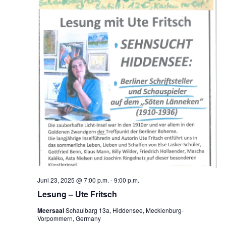
t
l
e
a
t
n
u
l
.
n
t
g
u
A
n
n
s
g
i
e
c
n
h
Juni 23, 2025 @ 7:00 p.m.
-
9:00 p.m.
t
S
Lesung – Ute Fritsch
e
u
Meersaal
Schaulbarg 13a, Hiddensee, Mecklenburg-
n
Vorpommern, Germany