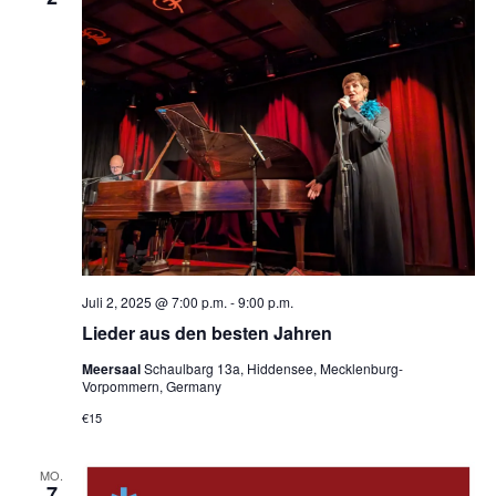
a
t
i
o
n
Juli 2, 2025 @ 7:00 p.m.
-
9:00 p.m.
Lieder aus den besten Jahren
Meersaal
Schaulbarg 13a, Hiddensee, Mecklenburg-
Vorpommern, Germany
€15
MO.
7