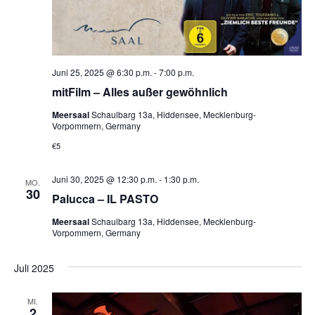
h
t
Juni 25, 2025 @ 6:30 p.m.
-
7:00 p.m.
e
mitFilm – Alles außer gewöhnlich
n
Meersaal
Schaulbarg 13a, Hiddensee, Mecklenburg-
Vorpommern, Germany
,
€5
N
Juni 30, 2025 @ 12:30 p.m.
-
1:30 p.m.
MO.
30
a
Palucca – IL PASTO
v
Meersaal
Schaulbarg 13a, Hiddensee, Mecklenburg-
Vorpommern, Germany
i
Juli 2025
g
MI.
2