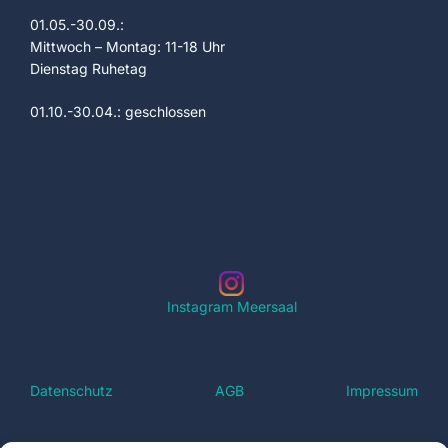
S
e
01.05.-30.09.:
u
Mittwoch – Montag: 11-18 Uhr
n
Dienstag Ruhetag
c
-
01.10.-30.04.: geschlossen
h
N
a
e
v
u
i
n
g
a
d
Instagram Meersaal
t
A
i
n
o
Datenschutz
AGB
Impressum
s
n