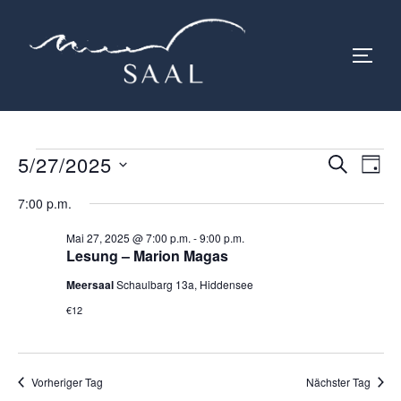
Zum
Inhalt
SEIT
springen
Veranstaltungen
5/27/2025
V
V
SUCHE
TAG
für
e
D
e
7:00 p.m.
a
Mai
r
r
Mai 27, 2025 @ 7:00 p.m.
-
9:00 p.m.
t
27,
a
Lesung – Marion Magas
u
a
2025
n
Meersaal
Schaulbarg 13a, Hiddensee
m
s
€12
n
w
t
ä
s
h
a
Vorheriger Tag
Nächster Tag
t
l