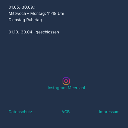
c
-
01.05.-30.09.:
h
N
Mittwoch – Montag: 11-18 Uhr
Dienstag Ruhetag
a
e
v
01.10.-30.04.: geschlossen
u
i
n
g
a
d
t
A
i
n
o
Instagram Meersaal
s
n
i
Datenschutz
AGB
Impressum
c